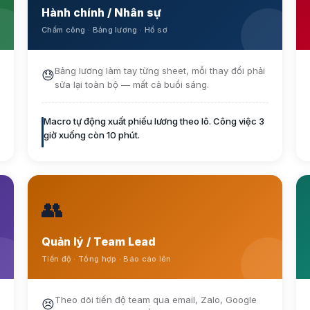
Hành chính / Nhân sự
Chấm công · Bảng lương · Hồ sơ
Bảng lương làm tay từng sheet, mỗi thay đổi phải
😓
sửa lại toàn bộ — mất cả buổi sáng.
Macro tự động xuất phiếu lương theo lô. Công việc 3
giờ xuống còn 10 phút.
👥
Quản lý / Team Lead
Tiến độ · Tổng hợp · Báo cáo lên
Theo dõi tiến độ team qua email, Zalo, Google
😣