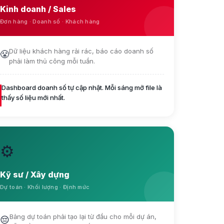
Kinh doanh / Sales
Đơn hàng · Doanh số · Khách hàng
Dữ liệu khách hàng rải rác, báo cáo doanh số
😤
phải làm thủ công mỗi tuần.
Dashboard doanh số tự cập nhật. Mỗi sáng mở file là
thấy số liệu mới nhất.
⚙️
Kỹ sư / Xây dựng
Dự toán · Khối lượng · Định mức
Bảng dự toán phải tạo lại từ đầu cho mỗi dự án,
😔