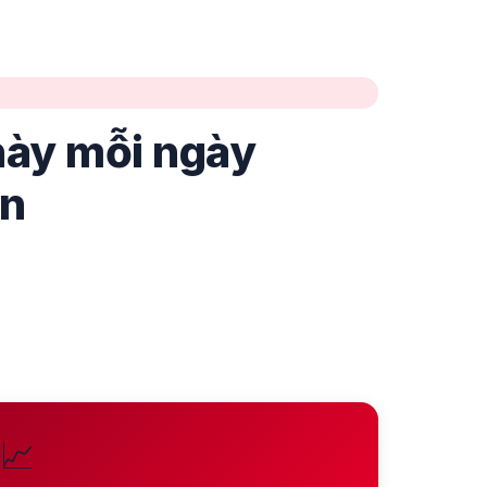
này mỗi ngày
ạn
📈