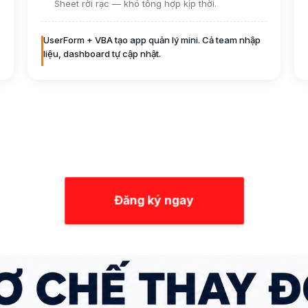
Sheet rời rạc — khó tổng hợp kịp thời.
UserForm + VBA tạo app quản lý mini. Cả team nhập
liệu, dashboard tự cập nhật.
Đăng ký ngay