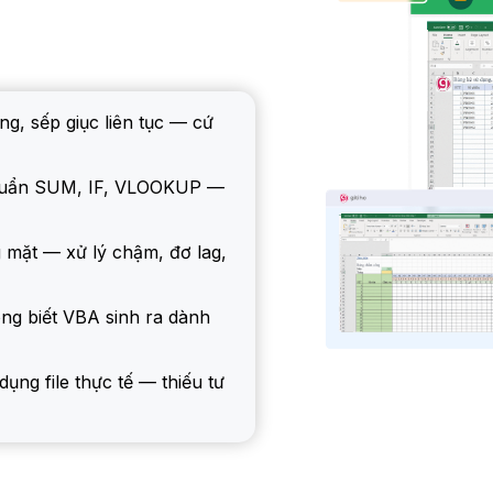
g, sếp giục liên tục — cứ
 quẩn SUM, IF, VLOOKUP —
g mặt — xử lý chậm, đơ lag,
ng biết VBA sinh ra dành
dụng file thực tế — thiếu tư