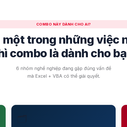
COMBO NÀY DÀNH CHO AI?
 một trong những việc 
hì combo là dành cho b
6 nhóm nghề nghiệp đang gặp đúng vấn đề
mà Excel + VBA có thể giải quyết.
🗂️