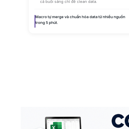
cả buổi sáng chỉ để clean data.
Macro tự merge và chuẩn hóa data từ nhiều nguồn
trong 5 phút.