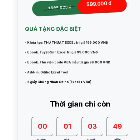
599.000 đ
1.598.000 đ
QUÀ TẶNG ĐẶC BIỆT
- Khóa học THỦ THUẬT EXCEL trị giá 199.000 VNĐ
- Ebook: Tuyệt đỉnh Excel trị giá 99.000 VNĐ
- Ebook: Thư viện code VBA mẫu trị giá 99.000 VNĐ
- Add-in: Gitiho Excel Tool
- 2 giấy Chứng Nhận Gitiho (Excel + VBA)
Thời gian chỉ còn
00
01
03
47