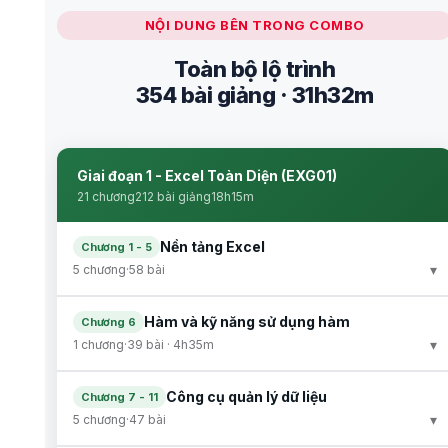
NỘI DUNG BÊN TRONG COMBO
Toàn bộ lộ trình
354 bài giảng · 31h32m
Giai đoạn 1 - Excel Toàn Diện (EXG01)
21 chương
212 bài giảng
18h15m
Nền tảng Excel
Chương 1 - 5
▾
5 chương
·
58 bài
Hàm và kỹ năng sử dụng hàm
Chương 6
▾
1 chương
·
39 bài · 4h35m
Công cụ quản lý dữ liệu
Chương 7 - 11
▾
5 chương
·
47 bài