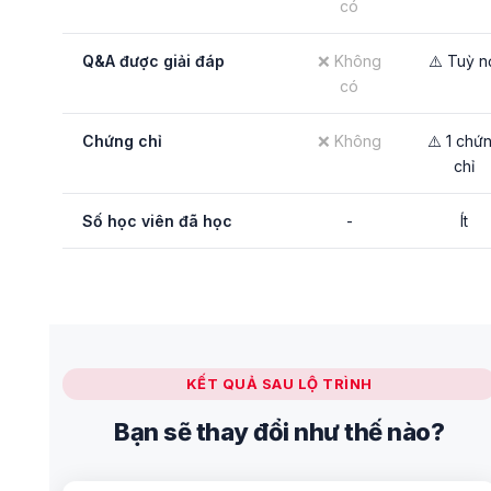
có
Q&A được giải đáp
❌ Không
⚠️ Tuỳ n
có
Chứng chỉ
❌ Không
⚠️ 1 chứ
chỉ
Số học viên đã học
-
Ít
KẾT QUẢ SAU LỘ TRÌNH
Bạn sẽ thay đổi như thế nào?