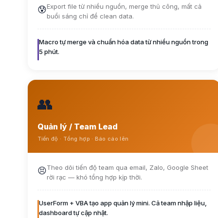
Export file từ nhiều nguồn, merge thủ công, mất cả
😰
buổi sáng chỉ để clean data.
Macro tự merge và chuẩn hóa data từ nhiều nguồn trong
5 phút.
👥
Quản lý / Team Lead
Tiến độ · Tổng hợp · Báo cáo lên
Theo dõi tiến độ team qua email, Zalo, Google Sheet
😣
rời rạc — khó tổng hợp kịp thời.
UserForm + VBA tạo app quản lý mini. Cả team nhập liệu,
dashboard tự cập nhật.