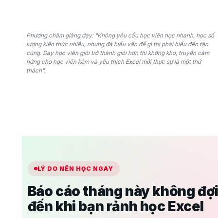
Phương châm giảng dạy: "Không yêu cầu học viên học nhanh, học số
lượng kiến thức nhiều, nhưng đã hiểu vấn đề gì thì phải hiểu đến tận
cùng. Dạy học viên giỏi trở thành giỏi hơn thì không khó, truyền cảm
hứng cho học viên kém và yêu thích Excel mới thực sự là một thử
thách".
LÝ DO NÊN HỌC NGAY
Báo cáo tháng này không đợ
đến khi bạn rảnh học Excel