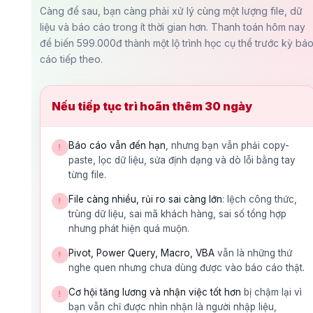
Càng để sau, bạn càng phải xử lý cùng một lượng file, dữ
liệu và báo cáo trong ít thời gian hơn. Thanh toán hôm nay
để biến 599.000đ thành một lộ trình học cụ thể trước kỳ bá
cáo tiếp theo.
Nếu tiếp tục trì hoãn thêm 30 ngày
Báo cáo vẫn đến hạn
, nhưng bạn vẫn phải copy-
!
paste, lọc dữ liệu, sửa định dạng và dò lỗi bằng tay
từng file.
File càng nhiều, rủi ro sai càng lớn
: lệch công thức,
!
trùng dữ liệu, sai mã khách hàng, sai số tổng hợp
nhưng phát hiện quá muộn.
Pivot, Power Query, Macro, VBA
vẫn là những thứ
!
nghe quen nhưng chưa dùng được vào báo cáo thật.
Cơ hội tăng lương và nhận việc tốt hơn
bị chậm lại vì
!
bạn vẫn chỉ được nhìn nhận là người nhập liệu,