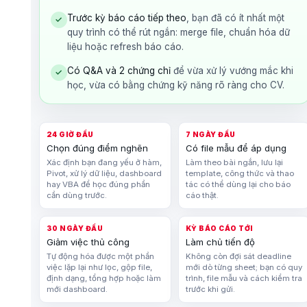
Trước kỳ báo cáo tiếp theo
, bạn đã có ít nhất một
✓
quy trình có thể rút ngắn: merge file, chuẩn hóa dữ
liệu hoặc refresh báo cáo.
Có Q&A và 2 chứng chỉ
để vừa xử lý vướng mắc khi
✓
học, vừa có bằng chứng kỹ năng rõ ràng cho CV.
24 GIỜ ĐẦU
7 NGÀY ĐẦU
Chọn đúng điểm nghẽn
Có file mẫu để áp dụng
Xác định bạn đang yếu ở hàm,
Làm theo bài ngắn, lưu lại
Pivot, xử lý dữ liệu, dashboard
template, công thức và thao
hay VBA để học đúng phần
tác có thể dùng lại cho báo
cần dùng trước.
cáo thật.
30 NGÀY ĐẦU
KỲ BÁO CÁO TỚI
Giảm việc thủ công
Làm chủ tiến độ
Tự động hóa được một phần
Không còn đợi sát deadline
việc lặp lại như lọc, gộp file,
mới dò từng sheet; bạn có quy
định dạng, tổng hợp hoặc làm
trình, file mẫu và cách kiểm tra
mới dashboard.
trước khi gửi.