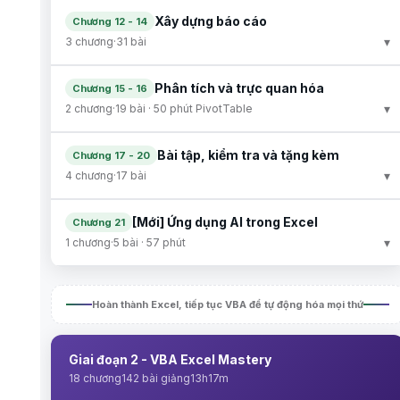
Xây dựng báo cáo
Chương 12 - 14
▾
3 chương
·
31 bài
Phân tích và trực quan hóa
Chương 15 - 16
▾
2 chương
·
19 bài · 50 phút PivotTable
Bài tập, kiểm tra và tặng kèm
Chương 17 - 20
▾
4 chương
·
17 bài
[Mới] Ứng dụng AI trong Excel
Chương 21
▾
1 chương
·
5 bài · 57 phút
Hoàn thành Excel, tiếp tục VBA để tự động hóa mọi thứ
Giai đoạn 2 - VBA Excel Mastery
18 chương
142 bài giảng
13h17m