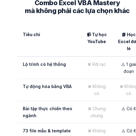
Combo Excel VBA Mastery
mà không phải các lựa chọn khác
Tiêu chí
📹 Tự học
📗 Học
YouTube
Excel đ
lẻ
Lộ trình có hệ thống
❌ Rời rạc
⚠️ 1 giai
đoạn
Tự động hóa bằng VBA
❌ Không
❌ Khôn
có
có
Bài tập thực chiến theo
❌ Chung
⚠️ Có ít
ngành
chung
73 file mẫu & template
❌ Không
⚠️ Có ít