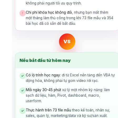
không phải người tối ưu quy trình.
Chi phí khóa học không đổi
, nhưng bạn mất thêm
!
một tháng làm thủ công trong khi 73 file mẫu và 354
bài học đã có sẵn để bắt đầu.
VS
Nếu bắt đầu từ hôm nay
Có lộ trình học ngay
: đi từ Excel nền tảng đến VBA tự
✓
động hóa, không phải tự gom video rời rạc.
Mỗi ngày 30-45 phút
xử lý một nhóm kỹ năng: làm
✓
sạch dữ liệu, hàm, Pivot, dashboard, macro,
userform.
Thực hành trên 73 file mẫu
theo kế toán, nhân sự,
✓
sales, quản lý, marketing/data và kỹ sư/sản xuất.